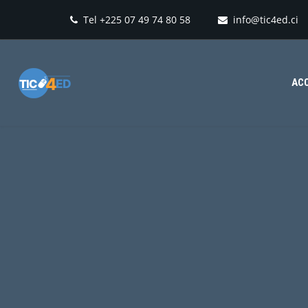
Tel +225 07 49 74 80 58
info@tic4ed.ci
ACC