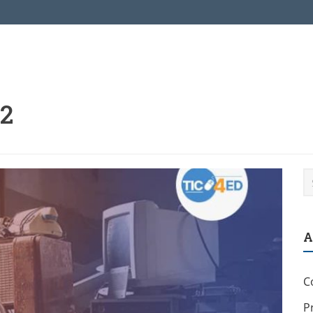
2
A
C
P