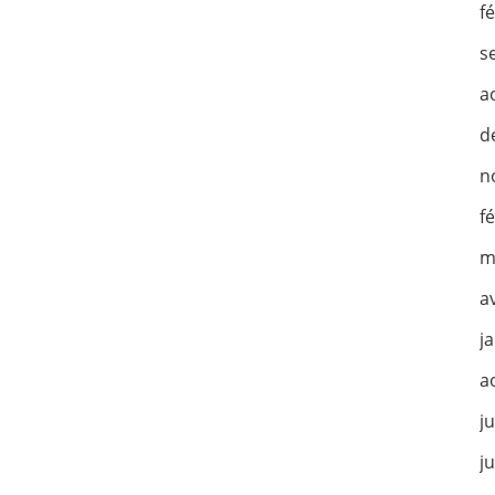
f
s
a
d
n
f
m
a
j
a
ju
j