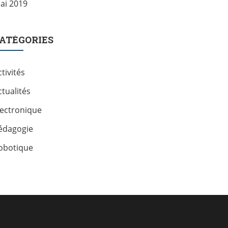
ai 2019
ATÉGORIES
tivités
ctualités
lectronique
édagogie
obotique